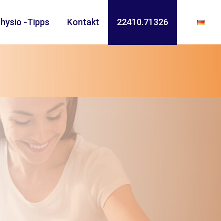
hysio -Tipps
Kontakt
22410.71326