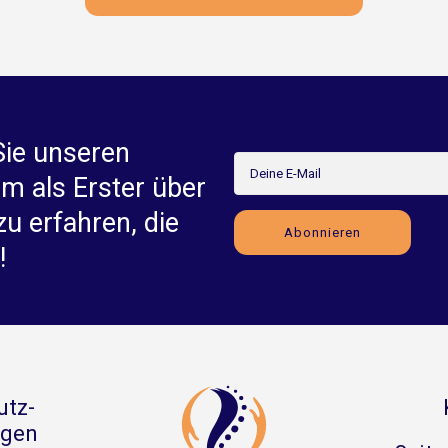
Sie unseren
um als Erster über
zu erfahren, die
!
utz-
gen