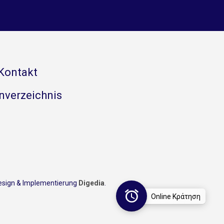
Kontakt
nverzeichnis
esign & Implementierung
Digedia
.
Online Κράτηση
Click here to book
our services