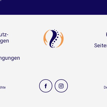
utz-
gen
Seite
ngungen
echte
D