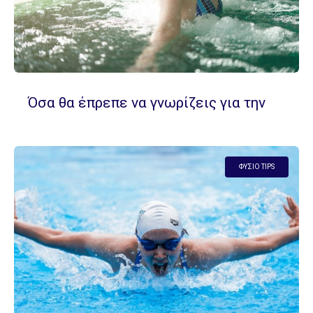
Όσα θα έπρεπε να γνωρίζεις για την
υδροθεραπεία
ΦΥΣΊΟ TIPS